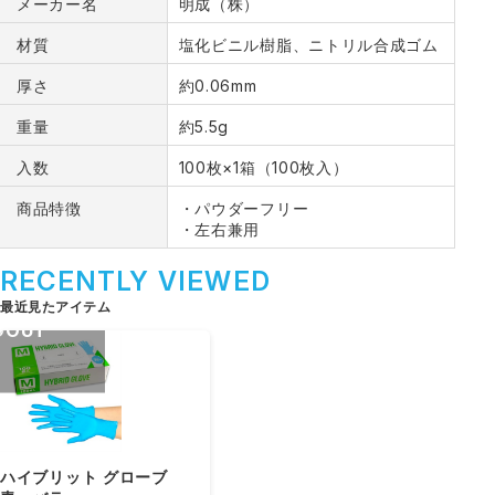
メーカー名
明成（株）
材質
塩化ビニル樹脂、ニトリル合成ゴム
厚さ
約0.06mm
重量
約5.5g
入数
100枚×1箱（100枚入）
商品特徴
・パウダーフリー
・左右兼用
RECENTLY VIEWED
最近見たアイテム
DOUT
ハイブリット グローブ