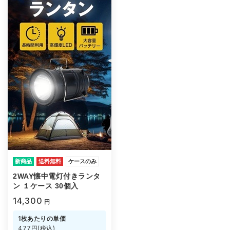
新商品
送料無料
ケースのみ
2WAY懐中電灯付きランタ
ン １ケース 30個入
14,300
円
1枚あたりの単価
477円(税込)