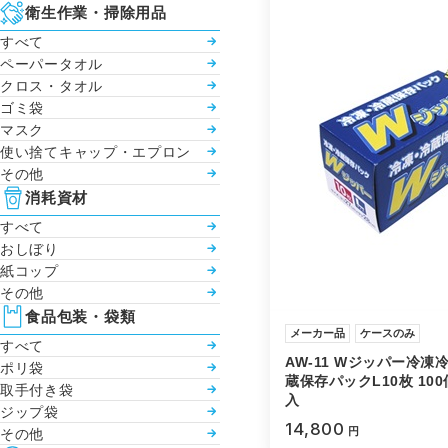
衛生作業・掃除用品
すべて
ペーパータオル
クロス・タオル
ゴミ袋
マスク
使い捨てキャップ・エプロン
その他
消耗資材
すべて
おしぼり
紙コップ
その他
食品包装・袋類
メーカー品
ケースのみ
すべて
AW-11 Wジッパー冷凍
ポリ袋
蔵保存パックL10枚 100
取手付き袋
入
ジップ袋
14,800
円
その他