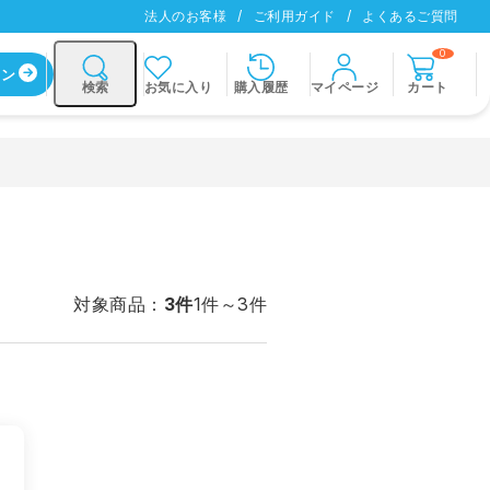
法人のお客様
ご利用ガイド
よくあるご質問
0
イン
お気に入り
購入履歴
マイページ
カート
検索
対象商品：
3件
1件～3件