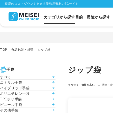
現場のコストダウンを支える業務用資材のECサイト
カテゴリから探す
目的・用途から探す
TOP
食品包装・袋類
ジップ袋
ジップ袋
手袋
すべて
ニトリル手袋
並び替え：
価格が高い
通常・定
ハイブリッド手袋
ポリエチレン手袋
TPEポリ手袋
ビニール手袋
その他手袋